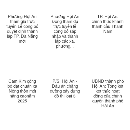
Thời sự thứ 4 Ngày 1-4-2026
28:11
Phường Hội An
Phường Hội An
TP. Hội An:
tham gia trực
Đông tham dự
chính thức khánh
tuyến Lễ công bố
trực tuyến lễ
thành cầu Thanh
Thời sự thứ 2 Ngày 30-3-2026
31:14
quyết định thành
công bố sáp
Nam
lập TP. Đà Nẵng
nhập và thành
mới
lập các xã,
Thời sự thứ 6 Ngày 27-3-2026
24:11
phường...
Thời sự thứ 4 Ngày 25-3-2026
24:51
Thời sự thứ 2 Ngày 23-3-2026
27:17
Cẩm Kim công
P/S: Hội An -
UBND thành phố
Thời sự thứ 6 Ngày 20-3-2026
26:22
bố đạt chuẩn xã
Dấu ấn chặng
Hội An: Tổng kết
Nông thôn mới
đường xây dựng
kết thúc hoạt
nâng caonăm
đô thị loại 3
động của chính
Thời sự thứ 4 Ngày 18-3-2026
25:20
2025
quyền thành phố
Hội An
Thời sự thứ 2 Ngày 16-3-2026
23:02
Thời sự thứ 6 Ngày 13-3-2026
27:04