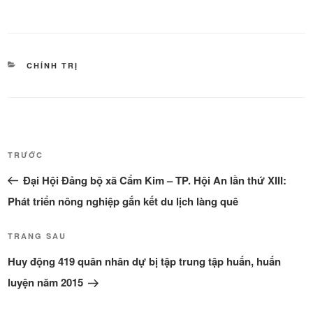
DANH
CHÍNH TRỊ
MỤC
Điều
Bài
TRƯỚC
hướng
cũ
Đại Hội Đảng bộ xã Cẩm Kim – TP. Hội An lần thứ XIII:
bài
hơn
viết
Phát triển nông nghiệp gắn kết du lịch làng quê
Bài
TRANG SAU
tiếp
Huy động 419 quân nhân dự bị tập trung tập huấn, huấn
theo
luyện năm 2015