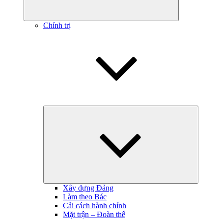
Chính trị
Hiện
menu
con
Xây dựng Đảng
Làm theo Bác
Cải cách hành chính
Mặt trận – Đoàn thể