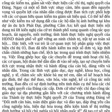
công tác kiểm tra, giám sát việc thực hiện các chỉ thị, nghị quyết của
Đảng. Ngay cả một số lĩnh vực nhạy cảm, liên quan đến nguyện
vọng và quyền lợi của nhân dân cũng được Ban tích cực phối hợp
với các cơ quan hữu quan kiểm tra giám sát hiệu quả. Có thể kể đến
như việc kiểm tra sử dụng đất của các hộ dân bị ảnh hưởng tại khu
dự án du lịch Phát Đạt, phường Cẩm An; kết quả thực hiện nội
dung trả lời kiến nghị của cử tri thành phố xung quanh công tác quy
hoạch, tài nguyên, môi trường; tình hình thực hiện nghị quyết của
HĐND thành phố về giữ vững an ninh chính trị, trật tự an toàn xã
hội… Đặc biệt, với vai trò là cơ quan trực bộ phận giúp việc thực
hiện chỉ thị 03, Ban đã tiến hành kiểm tra một số đơn vị, kịp thời
chấn chỉnh những hạn chế, lệch lạc trong quá trình thực hiện nhiệm
vụ. Việc lồng ghép học tập các chuyên đề trong sinh hoạt chi bộ,
các cơ quan, hội đoàn thể dần dần đi vào nề nếp, tạo sự chuyển biến
tích cực trong nhận thức và hành động của cán bộ, đảng viên và
nhân dân. Trong các lĩnh vực giáo dục, dạy nghề, khoa học, công
nghệ, y tế, chăm sóc sức khỏe bà mẹ trẻ em, dân số kế hoạch hóa
gia đình, thể dục thể thao, văn hóa, văn nghệ, kể cả công tác môi
trường, Ban đều có sự định hướng trên tinh thần cụ thể hóa các chỉ
thị, nghị quyết của Đảng các cấp. Đơn cử như việc chỉ đạo công tác
giáo dục tại địa phương gắn liền với các chương trình hành động
của Thành ủy thực hiện Nghị quyết 29 của Trung ương Đảng về
“Đổi mới căn bản, toàn diện giáo dục và đào tạo, đáp ứng yêu cầu
công nghiệp hóa, hiện đại hóa trong điều kiện kinh tế thị trường
định hướng xã hội chủ nghĩa và hội nhập quốc tế” đã tạo cơ sở, nền