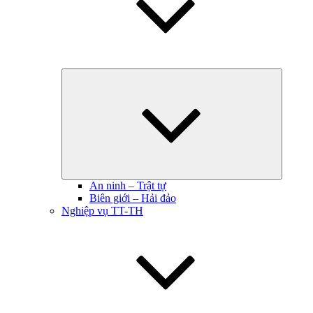
Hiện
menu
con
An ninh – Trật tự
Biên giới – Hải đảo
Nghiệp vụ TT-TH