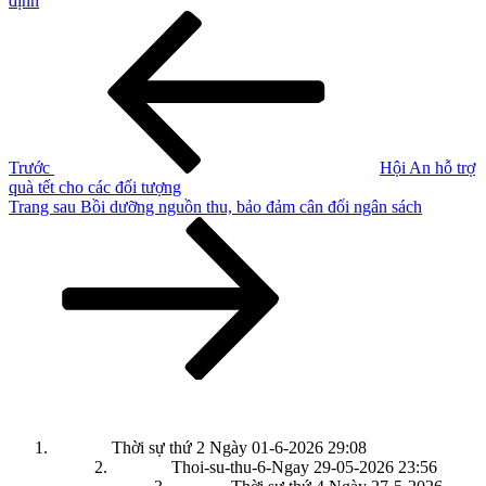
định
Điều
Bài
cũ
hướng
hơn
bài
viết
Trước
Hội An hỗ trợ
quà tết cho các đối tượng
Bài
Trang sau
Bồi dưỡng nguồn thu, bảo đảm cân đối ngân sách
tiếp
theo
Thời sự thứ 2 Ngày 01-6-2026
29:08
Thoi-su-thu-6-Ngay 29-05-2026
23:56