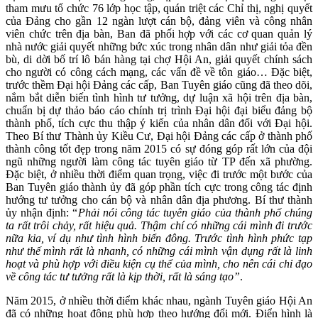
tham mưu tổ chức 76 lớp học tập, quán triệt các Chỉ thị, nghị quyết
của Đảng cho gần 12 ngàn lượt cán bộ, đảng viên và công nhân
viên chức trên địa bàn, Ban đã phối hợp với các cơ quan quản lý
nhà nước giải quyết những bức xúc trong nhân dân như giải tỏa đền
bù, di dời bố trí lô bán hàng tại chợ Hội An, giải quyết chính sách
cho người có công cách mạng, các vấn đề về tôn giáo… Đặc biệt,
trước thềm Đại hội Đảng các cấp, Ban Tuyên giáo cũng đã theo dõi,
nắm bắt diễn biến tình hình tư tưởng, dự luận xã hội trên địa bàn,
chuẩn bị dự thảo báo cáo chính trị trình Đại hội đại biểu đảng bộ
thành phố, tích cực thu thập ý kiến của nhân dân đối với Đại hội.
Theo Bí thư Thành ủy Kiều Cư, Đại hội Đảng các cấp ở thành phố
thành công tốt đẹp trong năm 2015 có sự đóng góp rất lớn của đội
ngũ những người làm công tác tuyên giáo từ TP đến xã phường.
Đặc biệt, ở nhiều thời điểm quan trọng, việc đi trước một bước của
Ban Tuyên giáo thành ủy đã góp phần tích cực trong công tác định
hướng tư tưởng cho cán bộ và nhân dân địa phương. Bí thư thành
ủy nhận định: “
Phải nói công tác tuyên giáo của thành phố chúng
ta rất trôi chảy, rất hiệu quả. Thậm chí có những cái mình đi trước
nữa kia, ví dụ như tình hình biển đông. Trước tình hình phức tạp
như thế mình rất là nhanh, có những cái mình vận dụng rất là linh
hoạt và phù hợp với điều kiện cụ thể của mình, cho nên cái chỉ đạo
về công tác tư tưởng rất là kịp thời, rất là sáng tạo”
.
Năm 2015, ở nhiều thời điểm khác nhau, ngành Tuyên giáo Hội An
đã có những hoạt động phù hợp theo hướng đổi mới. Điển hình là