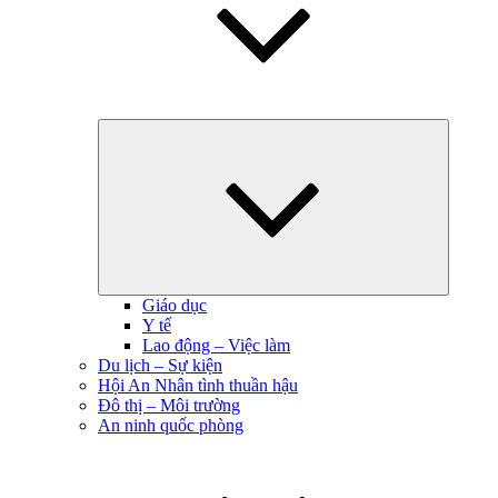
Hiện
menu
con
Giáo dục
Y tế
Lao động – Việc làm
Du lịch – Sự kiện
Hội An Nhân tình thuần hậu
Đô thị – Môi trường
An ninh quốc phòng