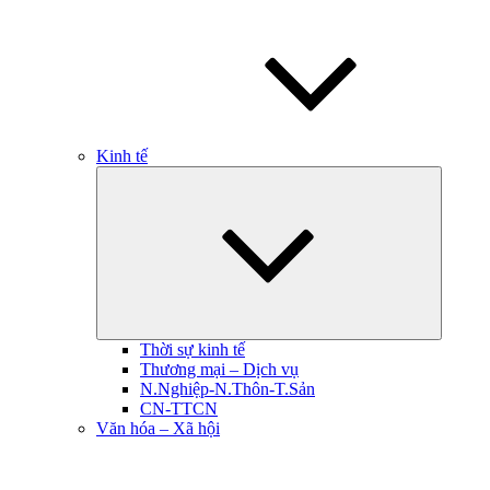
Kinh tế
Hiện
menu
con
Thời sự kinh tế
Thương mại – Dịch vụ
N.Nghiệp-N.Thôn-T.Sản
CN-TTCN
Văn hóa – Xã hội