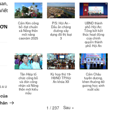
Thời sự thứ 6 Ngày 17-4-
uan,
26:27
2026
Viết
Thời sự thứ 6 Ngày 17-4-
25:13
Cẩm Kim công
P/S: Hội An -
UBND thành
2026
SƠN
bố đạt chuẩn
Dấu ấn chặng
phố Hội An:
xã Nông thôn
đường xây
Tổng kết kết
mới nâng
dựng đô thị loại
thúc hoạt động
Thời sự thứ 4 Ngày 15-4-
caonăm 2025
3
của chính
26:11
2026
quyền thành
phố Hội An
Thời sự thứ 2 Ngày 13-4-
34:40
2026
Thời sự thứ 6 Ngày 10-4-
Tân Hiệp tổ
Kỳ họp thứ 19-
Cẩm Châu
25:37
2026
chức công bố
HĐND TP.Hội
tuyên dương,
và đón công
An khóa XII
khen thưởng 60
nhận xã Nông
gương học sinh
Bài
SAU
thôn mới kiểu
xuất sắc
Thời sự thứ 4 Ngày 8-4-2026
26:38
mẫu
tiếp
 của
theo
nhân
Thời sự thứ 2 Ngày 6-4-2026
28:21
Sau
»
1
/
237
Thời sự thứ 6 Ngày 3-4-2026
24:01