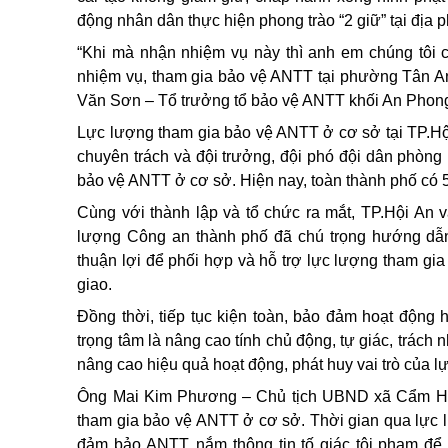
động nhân dân thực hiện phong trào “2 giữ” tại địa
“Khi mà nhận nhiệm vụ này thì anh em chúng tôi cũ
nhiệm vụ, tham gia bảo vệ ANTT tại phường Tân A
Văn Sơn – Tổ trưởng tổ bảo vệ ANTT khối An Phong
Lực lượng tham gia bảo vệ ANTT ở cơ sở tại TP.Hộ
chuyên trách và đội trưởng, đội phó đội dân phòng
bảo vệ ANTT ở cơ sở. Hiện nay, toàn thành phố có 
Cùng với thành lập và tổ chức ra mắt, TP.Hội An v
lượng Công an thành phố đã chú trọng hướng dẫn, 
thuận lợi để phối hợp và hỗ trợ lực lượng tham gia
giao.
Đồng thời, tiếp tục kiện toàn, bảo đảm hoạt động
trọng tâm là nâng cao tính chủ động, tự giác, trách
nâng cao hiệu quả hoạt động, phát huy vai trò của 
Ông Mai Kim Phương – Chủ tịch UBND xã Cẩm Hà c
tham gia bảo vệ ANTT ở cơ sở. Thời gian qua lực l
đảm bảo ANTT, nắm thông tin tố giác tội phạm để