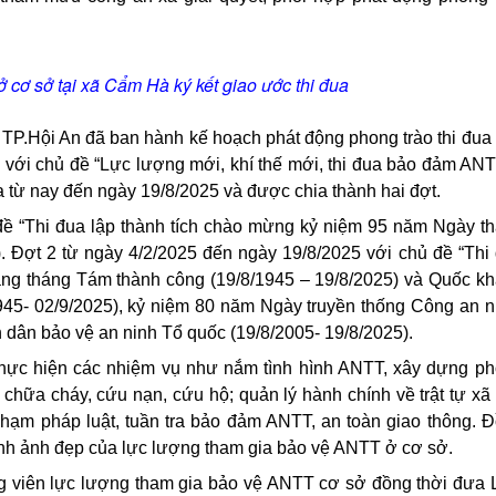
 cơ sở tại xã Cẩm Hà ký kết giao ước thi đua
TP.Hội An đã ban hành kế hoạch phát động phong trào thi đua
 với chủ đề “Lực lượng mới, khí thế mới, thi đua bảo đảm AN
ra từ nay đến ngày 19/8/2025 và được chia thành hai đợt.
 đề “Thi đua lập thành tích chào mừng kỷ niệm 95 năm Ngày t
. Đợt 2 từ ngày 4/2/2025 đến ngày 19/8/2025 với chủ đề “Thi
ng tháng Tám thành công (19/8/1945 – 19/8/2025) và Quốc k
945- 02/9/2025), kỷ niệm 80 năm Ngày truyền thống Công an 
 dân bảo vệ an ninh Tổ quốc (19/8/2005- 19/8/2025).
thực hiện các nhiệm vụ như nắm tình hình ANTT, xây dựng p
chữa cháy, cứu nạn, cứu hộ; quản lý hành chính về trật tự xã 
phạm pháp luật, tuần tra bảo đảm ANTT, an toàn giao thông. 
hình ảnh đẹp của lực lượng tham gia bảo vệ ANTT ở cơ sở.
ng viên lực lượng tham gia bảo vệ ANTT cơ sở đồng thời đưa 