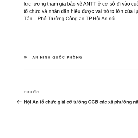
lực lượng tham gia bảo vệ ANTT ở cơ sở đi vào cuộc
tổ chức và nhân dân hiểu được vai trò to lớn của
Tân – Phó Trưởng Công an TP.Hội An nói.
DANH
AN NINH QUỐC PHÒNG
MỤC
Điều
Bài
TRƯỚC
hướng
cũ
Hội An tổ chức giải cờ tướng CCB các xã phường n
hơn
bài
viết