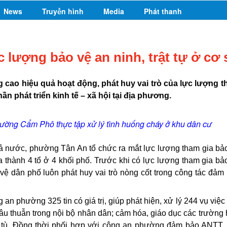
News
Truyền hình
Media
Phát thanh
c lượng bảo vệ an ninh, trật tự ở cơ
g cao hiệu quả hoạt động, phát huy vai trò của lực lượng 
ần phát triển kinh tế – xã hội tại địa phương.
ường Cẩm Phô thực tập xử lý tình huống cháy ở khu dân cư
ả nước, phường Tân An tổ chức ra mắt lực lượng tham gia bả
 thành 4 tổ ở 4 khối phố. Trước khi có lực lượng tham gia bả
ệ dân phố luôn phát huy vai trò nòng cốt trong công tác đảm
n phường 325 tin có giá trị, giúp phát hiện, xử lý 244 vụ việc 
âu thuẫn trong nội bộ nhân dân; cảm hóa, giáo dục các trường
t tù. Đồng thời phối hợp với công an phường đảm bảo ANTT,