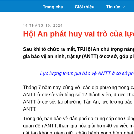
Chuyển
Trang chủ
Giới thiệu
Tin tức
đến
phần
nội
ĐĂNG
14 THÁNG 10, 2024
TRONG
dung
Hội An phát huy vai trò của lự
Sau khi tổ chức ra mắt, TP.Hội An chú trọng nân
gia bảo vệ an ninh, trật tự (ANTT) ở cơ sở, góp ph
Lực lượng tham gia bảo vệ ANTT ở cơ sở ph
Tháng 7 năm nay, cùng với các địa phương trong c
ANTT ở cơ sở với tổng số 12 thành viên, được chia
ANTT ở cơ sở, tại phường Tân An, lực lượng bảo v
ANTT.
Trong đó, ban bảo vệ dân phố đã cung cấp cho Công a
quan đến ANTT; tham gia hòa giải hơn 40 vụ việc m
cải tạo không giam giữ, chấp hành xong hình phạ