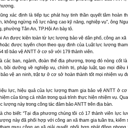
 phương.
ng xác định là tiếp tục phát huy tinh thần quyết tâm hoàn t
n, không ngừng nỗ lực nâng cao kỹ năng, nghiệp vụ”, ông Ng
, phường Tân An, TP.Hội An bày tỏ.
i An được kiện toàn từ lực lượng bảo vệ dân phố, công an xã
 hoặc được tuyển chọn theo quy định của Luật lực lượng tham
54 tổ bảo vệ ANTT ở cơ sở với 179 thành viên.
à các ban, ngành, đoàn thể địa phương, trong đó nòng cốt là
bồi dưỡng về nghiệp vụ, chính trị, pháp luật, tạo mọi điều 
 bảo vệ an ninh, trật tự ở cơ sở hoàn thành tốt mọi nhiệm vụ 
 hiệu lực, hiệu quả của lực lượng tham gia bảo vệ ANTT ở cơ
 nhiệm của từng cá nhân trong quá trình thực hiện nhiệm vụ. Qua
lực lượng này trong công tác đảm bảo ANTT trên địa bàn.
ho biết: “Tại địa phương chúng tôi có 17 thành viên lực l
ượng này đã phối hợp với công an xã tham gia tuần tra, kiểm 
 tham mưu công an xã giải quyết, phối hợp phát động phong 