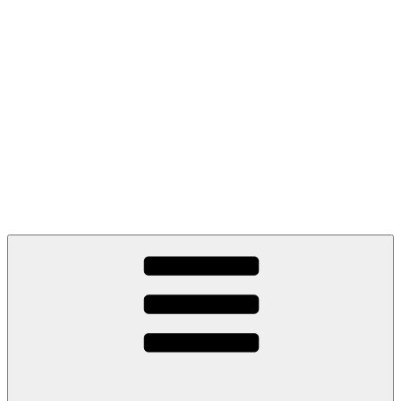
Chuyển
đến
phần
nội
dung
Đài TT
TH Hội An