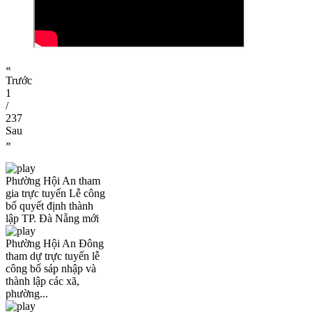
«
Trước
1
/
237
Sau
»
Phường Hội An tham
gia trực tuyến Lễ công
bố quyết định thành
lập TP. Đà Nẵng mới
Phường Hội An Đông
tham dự trực tuyến lễ
công bố sáp nhập và
thành lập các xã,
phường...