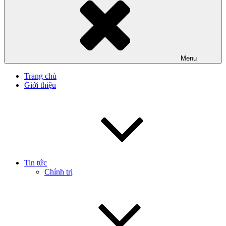
Menu
Trang chủ
Giới thiệu
Tin tức
Chính trị